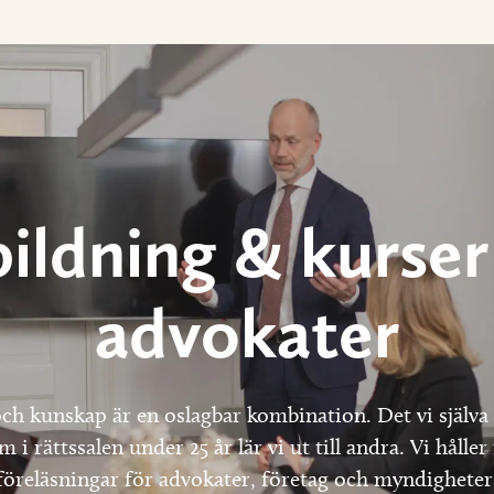
ildning & kurser
advokater
ch kunskap är en oslagbar kombination. Det vi själva
 i rättssalen under 25 år lär vi ut till andra. Vi hålle
föreläsningar för advokater, företag och myndigheter