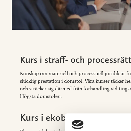
Kurs i straff- och processrät
Kunskap om materiell och processuell juridik är f
skicklig prestation i domstol. Våra kurser täcker h
och sträcker sig därmed från förhandling vid tingsrä
Högsta domstolen.
Kurs i ekobrott