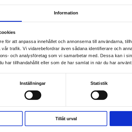
 kräver både juridisk
ngsarbetet genom att
Information
g.
cookies
e för att anpassa innehållet och annonserna till användarna, tillh
vår trafik. Vi vidarebefordrar även sådana identifierare och anna
tt arbeta med digitala
nnons- och analysföretag som vi samarbetar med. Dessa kan i sin
finns det bara fördelar.
har tillhandahållit eller som de har samlat in när du har använt 
er du att materialet lätt
Inställningar
Statistik
ramgång i rättssalen.
ällningen görs ofta på ett
Tillåt urval
saknar strategi och är