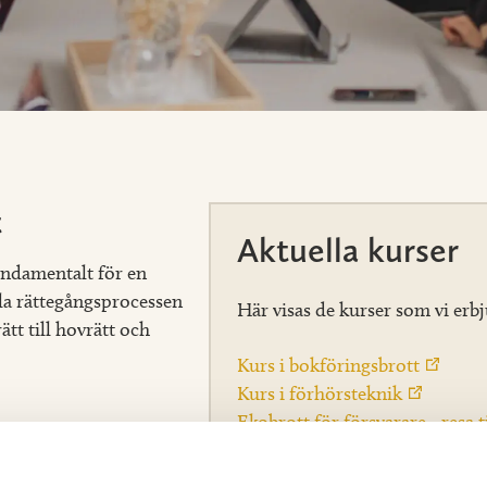
t
Aktuella kurser
undamentalt för en
ela rättegångsprocessen
Här visas de kurser som vi erbj
tt till hovrätt och
Kurs i bokföringsbrott
Kurs i förhörsteknik
Ekobrott för försvarare - resa 