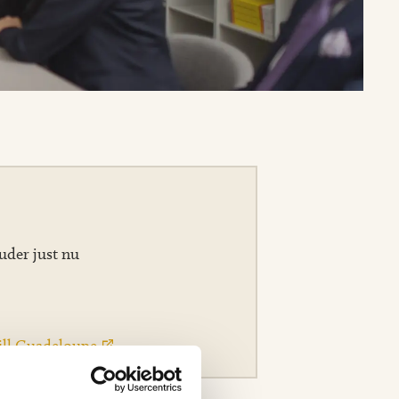
uder just nu
till Guadeloupe