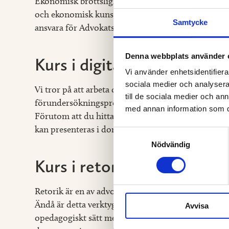
Ekonomisk brottslighet är ett komplext område och
och ekonomisk kunskap. Vi deltar aktivt i utveckli
Samtycke
ansvara för Advokatsamfundets ekobrottsutbildnin
Denna webbplats använder 
Kurs i digital hantering
Vi använder enhetsidentifierar
sociala medier och analysera 
Vi tror på att arbeta digitalt. Det är ett stort steg a
till de sociala medier och a
förundersökningsprotokoll. När väl steget är taget 
med annan information som du 
Förutom att du hittar information snabbare upptäck
kan presenteras i domstol.
Samtyckesval
Nödvändig
Kurs i retorik
Retorik är en av advokatens viktigaste verktyg för f
Ändå är detta verktyg eftersatt i Sverige. Sakframst
Avvisa
opedagogiskt sätt med entonig röst. Korsförhören 