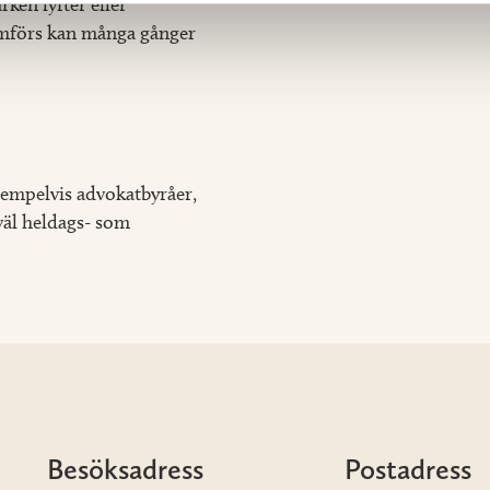
ken lyfter eller
ramförs kan många gånger
xempelvis advokatbyråer,
väl heldags- som
Besöksadress
Postadress