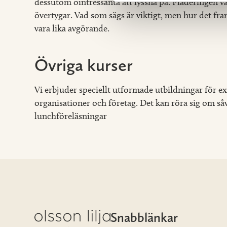
dessutom ointressanta att lyssna på. Pläderingen var
övertygar. Vad som sägs är viktigt, men hur det f
vara lika avgörande.
Övriga kurser
Vi erbjuder speciellt utformade utbildningar för e
organisationer och företag. Det kan röra sig om så
lunchföreläsningar
Snabblänkar