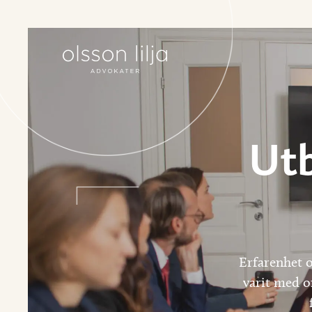
Utb
Erfarenhet o
varit med om