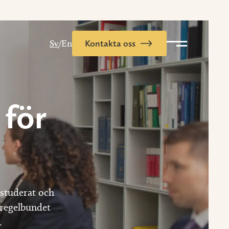
Sv
/En
Kontakta oss
 för
 studerat och
r regelbundet
.